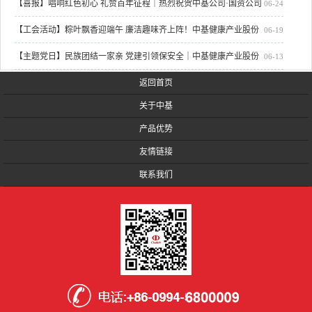
有限公司党委班子分层次讲授树立和践行正确政绩观专题党课
【喜报】唱响红色初心 礼赞百年征程｜热烈祝贺中基公司·国资公司
06-24
联合代表队斩获国资系统迎建党105周年合唱比赛亚军
【工会活动】粽叶飘香迎端午 廉洁趣味齐上阵！中基健康产业股份
06-19
有限公司工会组织的这场端午活动氛围感拉满
【主题党日】民族团结一家亲 党建引领保安全｜中基健康产业股份
06-13
有限公司基层党支部联合开展6月主题党日活动
返回首页
关于中基
产品优势
友情链接
联系我们