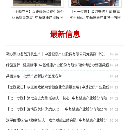
【主题党日】以正确政绩观引领企
【七一专题】汲取奋进力量 砥砺
业高质量发展 | 中基健康产业股份
实干初心 | 中基健康产业股份有限
有限公司基层党支部开展 “严守纪
公司组织干部职工集中收看庆祝中
律底线 永葆清廉本色” 主题党日活
国共产党成立105周年大会实况直
最新信息
动
播
凝心聚力备战开机生产｜中基健康产业股份有限公司党委副书记、
07-26
总经理毛文波深入中基红色番茄天湖分公司调研指导开机生产前期筹备工
绿茵逐梦 · 健康相伴 | 中基健康产业股份有限公司倾情助力新疆兵超
07-24
作
兵团公布一批新产品新技术鉴定名单
07-24
【主题党日】以正确政绩观引领企业高质量发展 | 中基健康产业股份
07-13
有限公司基层党支部开展 “严守纪律底线 永葆清廉本色” 主题党日活动
【七一专题】汲取奋进力量 砥砺实干初心 | 中基健康产业股份有限
07-02
公司组织干部职工集中收看庆祝中国共产党成立105周年大会实况直播
【七一专题】温情送关怀 聚力庆七一 | 中基健康产业股份有限公司
07-02
党委副书记、总经理毛文波带队走访慰问一线党员马西云
深学细悟校准政绩坐标 实干攻坚赋能业绩突破 | 中基健康产业股份
06-30