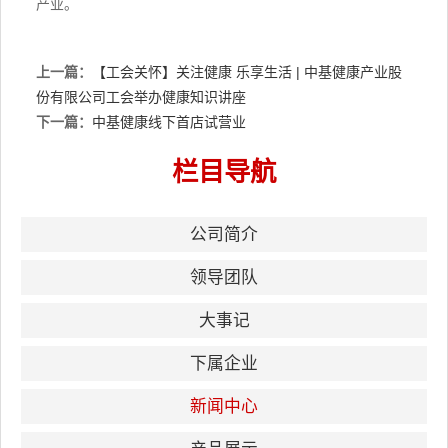
产业。
上一篇：
【工会关怀】关注健康 乐享生活 | 中基健康产业股
份有限公司工会举办健康知识讲座
下一篇：
中基健康线下首店试营业
栏目导航
公司简介
领导团队
大事记
下属企业
新闻中心