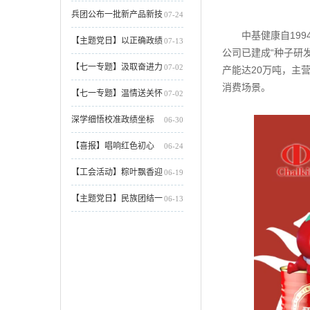
委副书记、总经理毛文波深入
基健康产业股份有限公司倾情
兵团公布一批新产品新技
07-24
中基健康自19
中基红色番茄天湖分公司调研
助力新疆兵超
术鉴定名单
【主题党日】以正确政绩
07-13
公司已建成“种子研
指导开机生产前期筹备工作
观引领企业高质量发展 | 中基
【七一专题】汲取奋进力
07-02
产能达20万吨，主
消费场景。
健康产业股份有限公司基层党
量 砥砺实干初心 | 中基健康产
【七一专题】温情送关怀
07-02
支部开展 “严守纪律底线 永葆
业股份有限公司组织干部职工
聚力庆七一 | 中基健康产业股
深学细悟校准政绩坐标
06-30
清廉本色” 主题党日活动
集中收看庆祝中国共产党成立
份有限公司党委副书记、总经
实干攻坚赋能业绩突破 | 中基
【喜报】唱响红色初心
06-24
105周年大会实况直播
理毛文波带队走访慰问一线党
健康产业股份有限公司党委班
礼赞百年征程｜热烈祝贺中基
【工会活动】粽叶飘香迎
06-19
员马西云
子分层次讲授树立和践行正确
公司·国资公司联合代表队斩获
端午 廉洁趣味齐上阵！中基健
【主题党日】民族团结一
06-13
政绩观专题党课
国资系统迎建党105周年合唱
康产业股份有限公司工会组织
家亲 党建引领保安全｜中基健
比赛亚军
的这场端午活动氛围感拉满
康产业股份有限公司基层党支
部联合开展6月主题党日活动