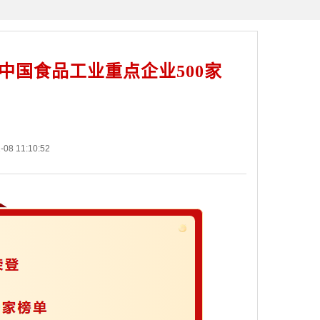
中国食品工业重点企业500家
8 11:10:52