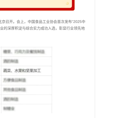
北京召开。会上，中国食品工业协会首次发布“2025中
产业的深厚积淀与综合实力成功入选，彰显行业领先地